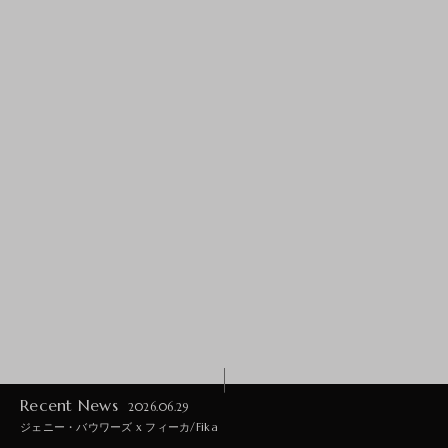
S
S
S
S
Recent News
2026.06.29
ジェニー・バウワーズ x フィーカ/Fika