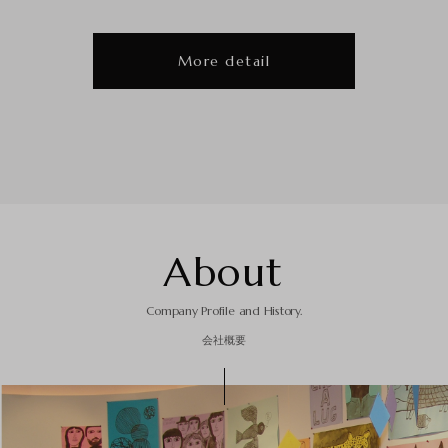
More detail
A
b
o
u
t
Company Profile and History.
会社概要