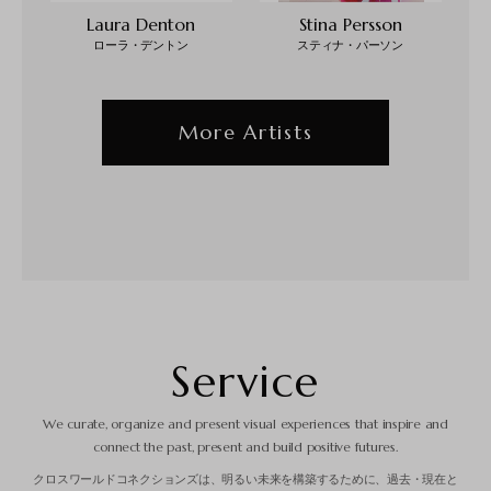
Laura Denton
Stina Persson
ローラ・デントン
スティナ・パーソン
More Artists
S
e
r
v
i
c
e
We curate, organize and present visual experiences
that inspire and
connect the past, present and build positive futures.
クロスワールドコネクションズは、明るい未来を構築するために、過去・現在と