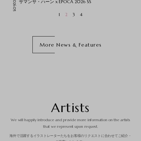
2026.05.25
2026.05.12
サマンサ・ハーン x EPOCA 2026 SS
t
1
2
3
4
More News
Features
&
A
r
t
i
s
t
s
We will happily introduce and provide more information
on the artists
that we represent upon request.
海外で活躍するイラストレーターたちを
お客様のリクエストに合わせてご紹介・