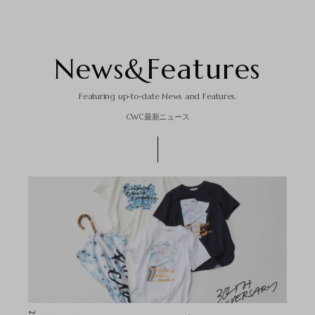
N
e
w
s
&
F
e
a
t
u
r
e
s
Featuring up-to-date News and Features.
CWC最新ニュース