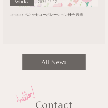
Works
2026.05.12
tomoto x ベネッセコーポレーション冊子 表紙
All News
C
o
n
t
a
c
t