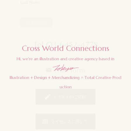
Last Name
Tel 03-6452-4778
Cross World Connections
H
i
,
w
e
'
r
e
a
n
i
l
l
u
s
t
r
a
t
i
o
n
a
n
d
c
r
e
a
t
i
v
e
a
g
e
n
c
y
b
a
s
e
d
i
n
Mail form
I
l
l
u
s
t
r
a
t
i
o
n
+
D
e
s
i
g
n
+
M
e
r
c
h
a
n
d
i
z
i
n
g
=
T
o
t
a
l
C
r
e
a
t
i
v
e
P
r
o
d
お問い合わせ内容を選択してください。
u
c
t
i
o
n
イラストのご依頼
ライセンスに関して