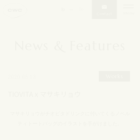
Jp
En
Menu
Contact
News & Features
Works
2020.05.13
TIOVITA x マサキリョウ
マサキリョウがチオビタドリンクに付いてくるノベル
ティトートバッグのイラストを手がけました。