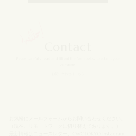
C
o
n
t
a
c
t
Please carefully read and fill out the form
below to submit your
questions.
お問い合わせはこちら
お気軽にメールフォームからお問い合わせください。
（現在、リモートワークに切り替えております。）
最新情報はニュースレター、CWCTOKYO Instagram