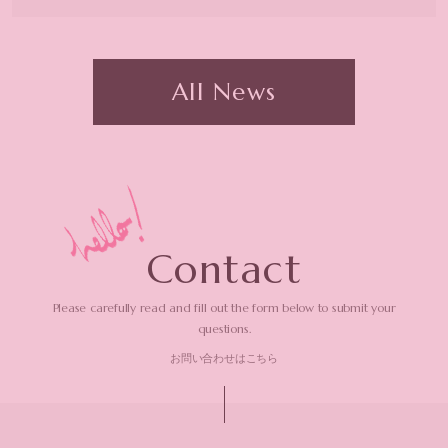
All News
C
o
n
t
a
c
t
Please carefully read and fill out the form
below to submit your
questions.
お問い合わせはこちら