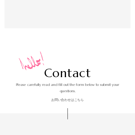
C
o
n
t
a
c
t
Please carefully read and fill out the form
below to submit your
questions.
お問い合わせはこちら