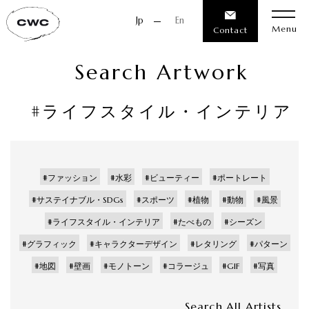
Jp
En
Menu
Contact
S
e
a
r
c
h
A
r
t
w
o
r
k
#ライフスタイル・インテリア
#ファッション
#水彩
#ビューティー
#ポートレート
#サステイナブル・SDGs
#スポーツ
#植物
#動物
#風景
#ライフスタイル・インテリア
#たべもの
#シーズン
#グラフィック
#キャラクターデザイン
#レタリング
#パターン
#地図
#壁画
#モノトーン
#コラージュ
#GIF
#写真
Search All Artists