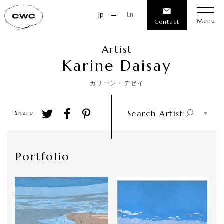
Jp
En
Menu
Contact
Artist
K
a
r
i
n
e
D
a
i
s
a
y
カリーン・デゼイ
Search Artist
Share
Portfolio